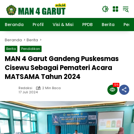
Langsung
ke
konten
Beranda
Profil
Visi & Misi
PPDB
Berita
Pend
Beranda
Berita
Berita
Pendidikan
MAN 4 Garut Gandeng Puskesmas
Cisewu Sebagai Pemateri Acara
MATSAMA Tahun 2024
725
Redaksi
2 Min Baca
17 Juli 2024