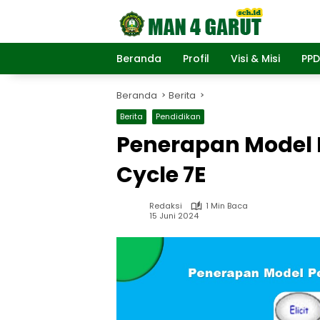
Langsung
ke
konten
Beranda
Profil
Visi & Misi
PP
Beranda
Berita
Berita
Pendidikan
Penerapan Model 
Cycle 7E
Redaksi
1 Min Baca
15 Juni 2024