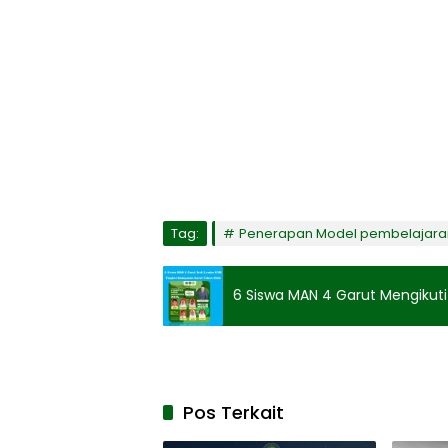
Tag:
Penerapan Model pembelajaran
6 Siswa MAN 4 Garut Mengikut
Pos Terkait