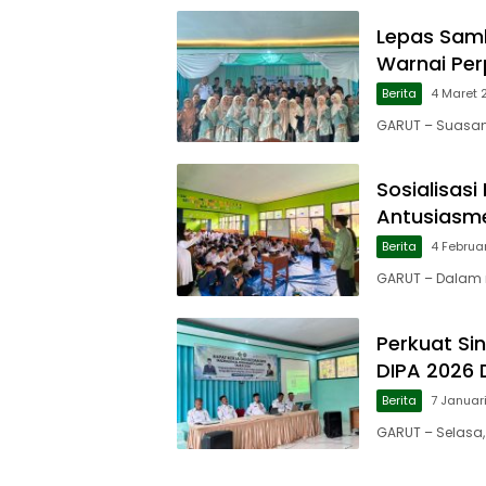
Lepas Samb
Warnai Per
Berita
4 Maret 
GARUT – Suasan
Sosialisas
Antusiasme
Berita
4 Februa
GARUT – Dalam 
Perkuat Si
DIPA 2026
Berita
7 Januar
GARUT – Selasa