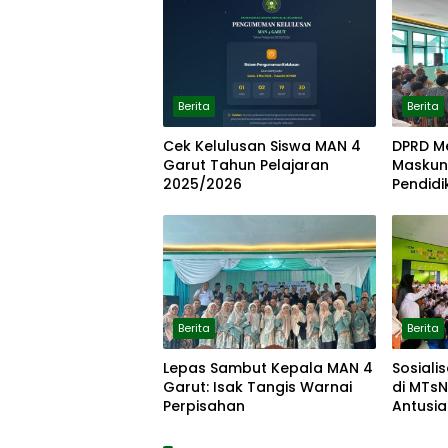
Berita
Berita
Cek Kelulusan Siswa MAN 4
DPRD Me
Garut Tahun Pelajaran
Maskun,
2025/2026
Pendidi
MAN 4 
Berita
Berita
Lepas Sambut Kepala MAN 4
Sosiali
Garut: Isak Tangis Warnai
di MTs
Perpisahan
Antusia