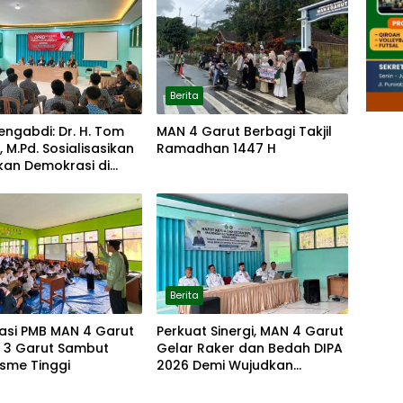
Berita
ngabdi: Dr. H. Tom
MAN 4 Garut Berbagi Takjil
 M.Pd. Sosialisasikan
Ramadhan 1447 H
kan Demokrasi di
Garut
Berita
sasi PMB MAN 4 Garut
Perkuat Sinergi, MAN 4 Garut
N 3 Garut Sambut
Gelar Raker dan Bedah DIPA
sme Tinggi
2026 Demi Wujudkan
Madrasah Mendunia