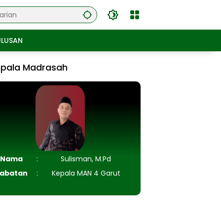
ULUSAN
epala Madrasah
Nama
:
Sulisman, M.Pd
abatan
:
Kepala MAN 4 Garut