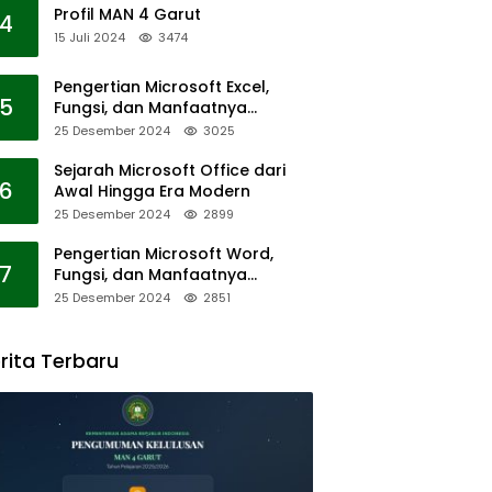
Profil MAN 4 Garut
4
15 Juli 2024
3474
Pengertian Microsoft Excel,
5
Fungsi, dan Manfaatnya
dalam Dunia Modern
25 Desember 2024
3025
Sejarah Microsoft Office dari
6
Awal Hingga Era Modern
25 Desember 2024
2899
Pengertian Microsoft Word,
7
Fungsi, dan Manfaatnya
dalam Dunia Modern
25 Desember 2024
2851
rita Terbaru