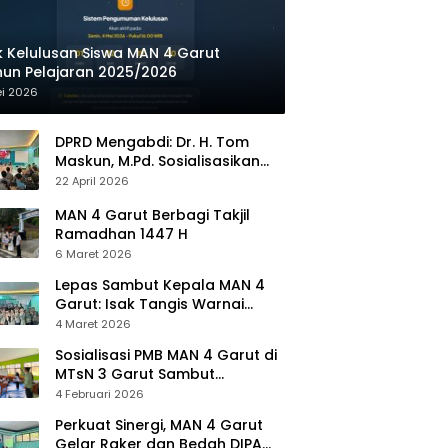
 Kelulusan Siswa MAN 4 Garut
un Pelajaran 2025/2026
ei 2026
DPRD Mengabdi: Dr. H. Tom
Maskun, M.Pd. Sosialisasikan
Pendidikan Demokrasi di MAN 4
22 April 2026
Garut
MAN 4 Garut Berbagi Takjil
Ramadhan 1447 H
6 Maret 2026
Lepas Sambut Kepala MAN 4
Garut: Isak Tangis Warnai
Perpisahan
4 Maret 2026
Sosialisasi PMB MAN 4 Garut di
MTsN 3 Garut Sambut
Antusiasme Tinggi
4 Februari 2026
Perkuat Sinergi, MAN 4 Garut
Gelar Raker dan Bedah DIPA