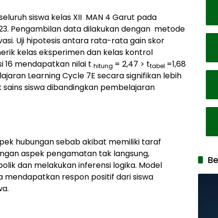
 seluruh siswa kelas XII MAN 4 Garut pada
023. Pengambilan data dilakukan dengan metode
si. Uji hipotesis antara rata-rata gain skor
erik kelas eksperimen dan kelas kontrol
 16 mendapatkan nilai t
= 2,47 > t
=1,68
hitung
tabel
aran Learning Cycle 7E secara signifikan lebih
 sains siswa dibandingkan pembelajaran
spek hubungan sebab akibat memiliki taraf
dengan aspek pengamatan tak langsung,
Be
ik dan melakukan inferensi logika. Model
a mendapatkan respon positif dari siswa
wa.