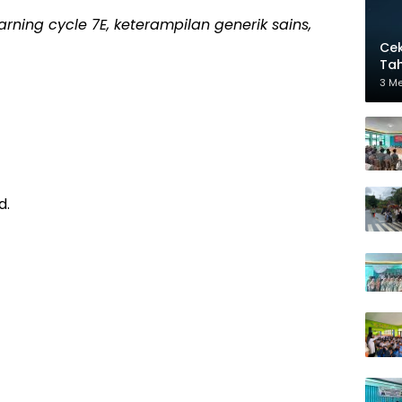
ning cycle 7E, keterampilan generik sains,
Cek
Tah
3 M
d.