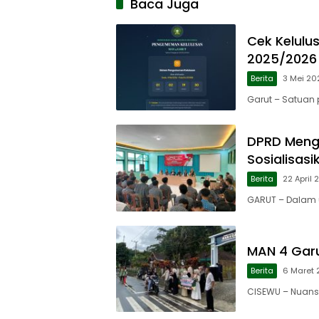
Baca Juga
Cek Kelulu
2025/2026
Berita
3 Mei 20
Garut – Satuan 
DPRD Menga
Sosialisas
Berita
22 April
GARUT – Dalam 
MAN 4 Garu
Berita
6 Maret
CISEWU – Nuans