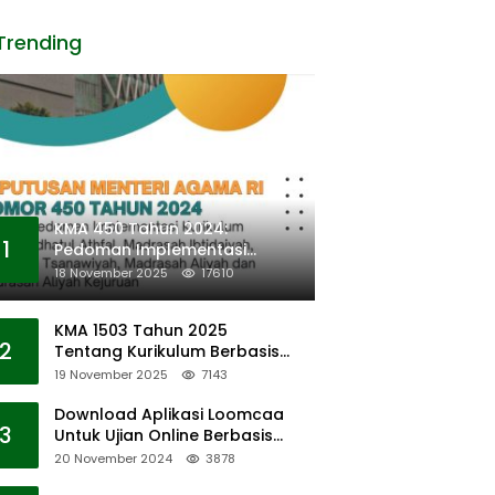
Trending
KMA 450 Tahun 2024:
1
Pedoman Implementasi
Kurikulum Merdeka
18 November 2025
17610
KMA 1503 Tahun 2025
2
Tentang Kurikulum Berbasis
Cinta (KBC)
19 November 2025
7143
Download Aplikasi Loomcaa
3
Untuk Ujian Online Berbasis
Android
20 November 2024
3878