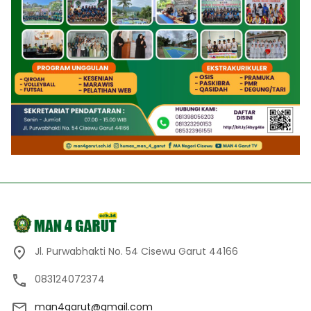
Jl. Purwabhakti No. 54 Cisewu Garut 44166
083124072374
man4garut@gmail.com