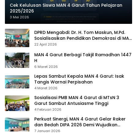
Cek Kelulusan Siswa MAN 4 Garut Tahun Pelajaran
2025/2026
3 Mei 2026
DPRD Mengabdi: Dr. H. Tom Maskun, M.Pd.
Sosialisasikan Pendidikan Demokrasi di MAN
4 Garut
22 April 2026
MAN 4 Garut Berbagi Takjil Ramadhan 1447
H
6 Maret 2026
Lepas Sambut Kepala MAN 4 Garut: Isak
Tangis Warnai Perpisahan
4 Maret 2026
Sosialisasi PMB MAN 4 Garut di MTsN 3
Garut Sambut Antusiasme Tinggi
4 Februari 2026
Perkuat Sinergi, MAN 4 Garut Gelar Raker
dan Bedah DIPA 2026 Demi Wujudkan
Madrasah Mendunia
7 Januari 2026