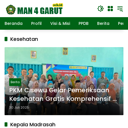
Langsung
ke
konten
Beranda
Profil
Visi & Misi
PPDB
Berita
Pend
Kesehatan
Berita
PKM Cisewu Gelar Pemeriksaan
Kesehatan Gratis Komprehensif di
MAN 4 Garut
30 Juli 2025
Kepala Madrasah