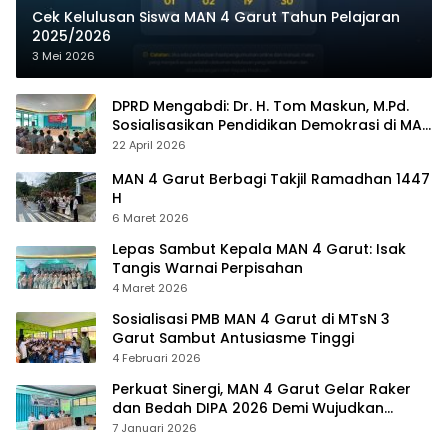
Cek Kelulusan Siswa MAN 4 Garut Tahun Pelajaran
2025/2026
3 Mei 2026
DPRD Mengabdi: Dr. H. Tom Maskun, M.Pd.
Sosialisasikan Pendidikan Demokrasi di MAN
4 Garut
22 April 2026
MAN 4 Garut Berbagi Takjil Ramadhan 1447
H
6 Maret 2026
Lepas Sambut Kepala MAN 4 Garut: Isak
Tangis Warnai Perpisahan
4 Maret 2026
Sosialisasi PMB MAN 4 Garut di MTsN 3
Garut Sambut Antusiasme Tinggi
4 Februari 2026
Perkuat Sinergi, MAN 4 Garut Gelar Raker
dan Bedah DIPA 2026 Demi Wujudkan
Madrasah Mendunia
7 Januari 2026