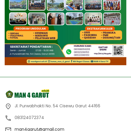
Jl. Purwabhakti No. 54 Cisewu Garut 44166
083124072374
man4garut@gmail.com