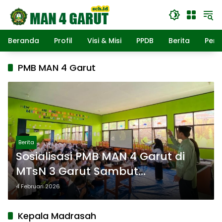
Langsung
ke
konten
Beranda
Profil
Visi & Misi
PPDB
Berita
Pend
PMB MAN 4 Garut
Berita
Sosialisasi PMB MAN 4 Garut di
MTsN 3 Garut Sambut
Antusiasme Tinggi
4 Februari 2026
Kepala Madrasah