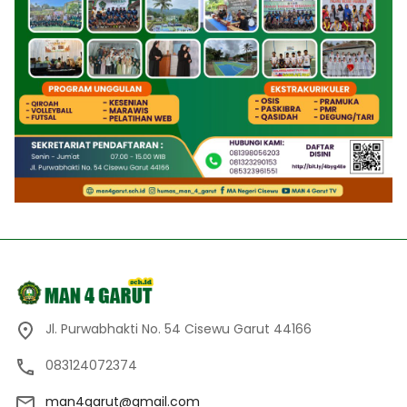
Jl. Purwabhakti No. 54 Cisewu Garut 44166
083124072374
man4garut@gmail.com