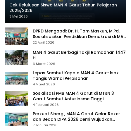
Cek Kelulusan Siswa MAN 4 Garut Tahun Pelajaran
2025/2026
3 Mei 2026
DPRD Mengabdi: Dr. H. Tom Maskun, M.Pd.
Sosialisasikan Pendidikan Demokrasi di MAN
4 Garut
22 April 2026
MAN 4 Garut Berbagi Takjil Ramadhan 1447
H
6 Maret 2026
Lepas Sambut Kepala MAN 4 Garut: Isak
Tangis Warnai Perpisahan
4 Maret 2026
Sosialisasi PMB MAN 4 Garut di MTsN 3
Garut Sambut Antusiasme Tinggi
4 Februari 2026
Perkuat Sinergi, MAN 4 Garut Gelar Raker
dan Bedah DIPA 2026 Demi Wujudkan
Madrasah Mendunia
7 Januari 2026