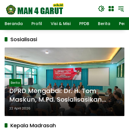
Langsung
ke
konten
Beranda
Profil
Visi & Misi
PPDB
Berita
Pend
Sosialisasi
Berita
DPRD Mengabdi: Dr. H. Tom
Maskun, M.Pd. Sosialisasikan
Pendidikan Demokrasi di MAN 4
22 April 2026
Garut
Kepala Madrasah