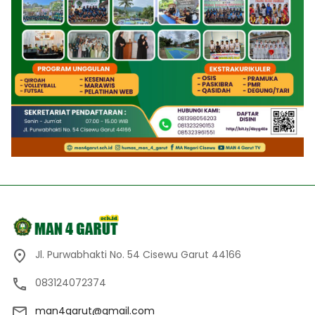
Jl. Purwabhakti No. 54 Cisewu Garut 44166
083124072374
man4garut@gmail.com