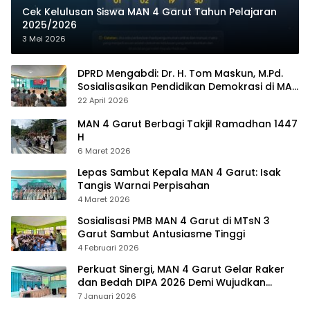
Cek Kelulusan Siswa MAN 4 Garut Tahun Pelajaran
2025/2026
3 Mei 2026
DPRD Mengabdi: Dr. H. Tom Maskun, M.Pd.
Sosialisasikan Pendidikan Demokrasi di MAN
4 Garut
22 April 2026
MAN 4 Garut Berbagi Takjil Ramadhan 1447
H
6 Maret 2026
Lepas Sambut Kepala MAN 4 Garut: Isak
Tangis Warnai Perpisahan
4 Maret 2026
Sosialisasi PMB MAN 4 Garut di MTsN 3
Garut Sambut Antusiasme Tinggi
4 Februari 2026
Perkuat Sinergi, MAN 4 Garut Gelar Raker
dan Bedah DIPA 2026 Demi Wujudkan
Madrasah Mendunia
7 Januari 2026